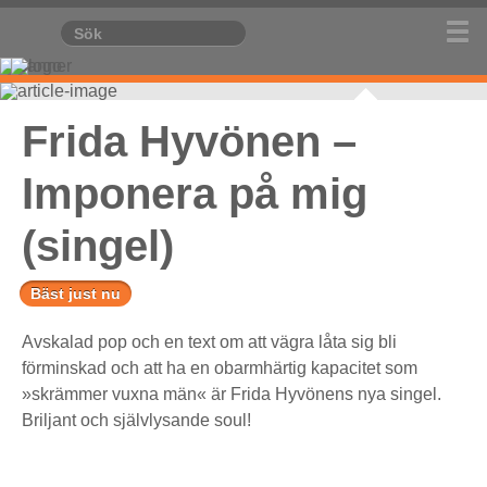
Frida Hyvönen –
Imponera på mig
(singel)
Bäst just nu
Avskalad pop och en text om att vägra låta sig bli
förminskad och att ha en obarmhärtig kapacitet som
»skrämmer vuxna män« är Frida Hyvönens nya singel.
Briljant och självlysande soul!