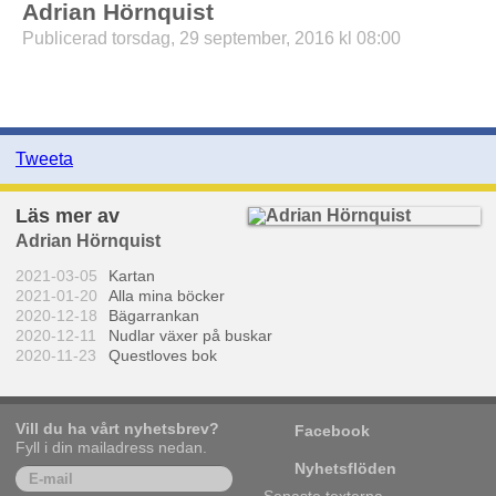
Adrian Hörnquist
Publicerad torsdag, 29 september, 2016 kl 08:00
Tweeta
Läs mer av
Adrian Hörnquist
2021-03-05
Kartan
2021-01-20
Alla mina böcker
2020-12-18
Bägarrankan
2020-12-11
Nudlar växer på buskar
2020-11-23
Questloves bok
Vill du ha vårt nyhetsbrev?
Facebook
Fyll i din mailadress nedan.
Nyhetsflöden