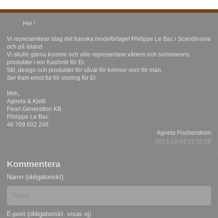
Hei !
Vi representerar idag det franska modeförtaget Philippe Le Bac i Scandinavia
och på Island
Vi skulle gärna komme och ville representare vårens och sommarens
produkter i ren Kashmir för Er.
Stil, design och produkter för såväl för kvinnor som för män.
Ser fram emot tid för visning för Er.
Mvh,
Agneta & Kjetil
Pearl Generation KB
Philippe Le Bac
46 709 602 246
Agneta Fischerström
2013-10-03 21:50:58
Kommentera
Namn (obligatoriskt)
E-post (obligatoriskt, visas ej)