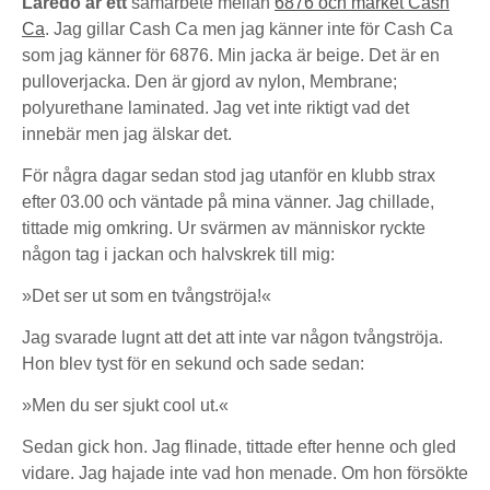
Laredo är ett
samarbete mellan
6876 och märket Cash
Ca
. Jag gillar Cash Ca men jag känner inte för Cash Ca
som jag känner för 6876. Min jacka är beige. Det är en
pulloverjacka. Den är gjord av nylon, Membrane;
polyurethane laminated. Jag vet inte riktigt vad det
innebär men jag älskar det.
För några dagar sedan stod jag utanför en klubb strax
efter 03.00 och väntade på mina vänner. Jag chillade,
tittade mig omkring. Ur svärmen av människor ryckte
någon tag i jackan och halvskrek till mig:
»Det ser ut som en tvångströja!«
Jag svarade lugnt att det att inte var någon tvångströja.
Hon blev tyst för en sekund och sade sedan:
»Men du ser sjukt cool ut.«
Sedan gick hon. Jag flinade, tittade efter henne och gled
vidare. Jag hajade inte vad hon menade. Om hon försökte