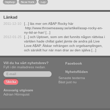
hiphop
New York
rap
Länkad
2011-12-10
[...] läs mer om A$AP Rocky här
http://www.throwmeaway.se/artikel/asap-rocky-en-
ny-tid-ar-har/ [...]
2012-01-25
[...] och Uptown, som om det funnits någon rättvisa i
världen hade chillat galet jämte de andra på Live
Love A$AP. Älskar refrängen och orgelsamplingen,
och särskilt hur när man drar av den själva [...]
Vill du ha vårt nyhetsbrev?
Facebook
Fyll i din mailadress nedan.
Nyhetsflöden
Senaste texterna
Bäst just nu
Ansvarig utgivare
Adrian Hörnquist