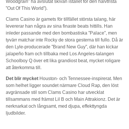
Woodgrain” ha avslutat skivan istället för den halvtrista
”Out Of This World”).
Clams Casino är gamets för tillfället största talang, här
levererar han några av sina finaste beats hittills. Han
inleder passande med den bombastiska ”Palace”, men
tyvärr matchar inte Rocky de stora gesterna till fullo. Då är
den Lyle-producerade ”Brand New Guy”, där han kickar
jalapeño fram och tillbaka med Los Angeles-talangen
Schoolboy Q över ett lika grandiost beat, mycket roligare
att återkomma till.
Det blir mycket
Houston- och Tennessee-inspirerat. Men
som helhet ligger soundet närmare Cloud Rap, den löst
avgränsade stil som Clams Casino har utvecklat
tillsammans med främst Lil B och Main Attrakionz. Det är
nerknarkat och långsamt, med djupa, effekttyngda
ljudbilder.