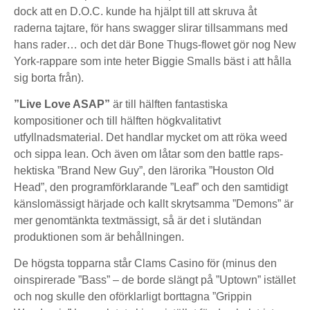
dock att en D.O.C. kunde ha hjälpt till att skruva åt
raderna tajtare, för hans swagger slirar tillsammans med
hans rader… och det där Bone Thugs-flowet gör nog New
York-rappare som inte heter Biggie Smalls bäst i att hålla
sig borta från).
”Live Love ASAP”
är till hälften fantastiska
kompositioner och till hälften högkvalitativt
utfyllnadsmaterial. Det handlar mycket om att röka weed
och sippa lean. Och även om låtar som den battle raps-
hektiska ”Brand New Guy”, den lärorika ”Houston Old
Head”, den programförklarande ”Leaf” och den samtidigt
känslomässigt härjade och kallt skrytsamma ”Demons” är
mer genomtänkta textmässigt, så är det i slutändan
produktionen som är behållningen.
De högsta topparna står Clams Casino för (minus den
oinspirerade ”Bass” – de borde slängt på ”Uptown” istället
och nog skulle den oförklarligt borttagna ”Grippin