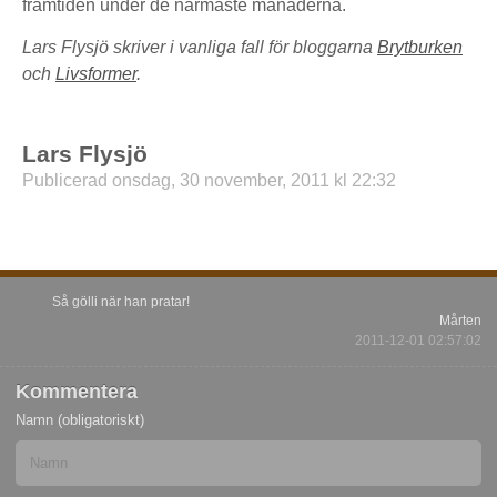
framtiden under de närmaste månaderna.
Lars Flysjö skriver i vanliga fall för bloggarna
Brytburken
och
Livsformer
.
Lars Flysjö
Publicerad onsdag, 30 november, 2011 kl 22:32
Så gölli när han pratar!
Mårten
2011-12-01 02:57:02
Kommentera
Namn (obligatoriskt)