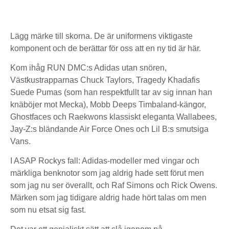
Lägg märke till skorna. De är uniformens viktigaste
komponent och de berättar för oss att en ny tid är här.
Kom ihåg RUN DMC:s Adidas utan snören,
Västkustrapparnas Chuck Taylors, Tragedy Khadafis
Suede Pumas (som han respektfullt tar av sig innan han
knäböjer mot Mecka), Mobb Deeps Timbaland-kängor,
Ghostfaces och Raekwons klassiskt eleganta Wallabees,
Jay-Z:s bländande Air Force Ones och Lil B:s smutsiga
Vans.
I ASAP Rockys fall: Adidas-modeller med vingar och
märkliga benknotor som jag aldrig hade sett förut men
som jag nu ser överallt, och Raf Simons och Rick Owens.
Märken som jag tidigare aldrig hade hört talas om men
som nu etsat sig fast.