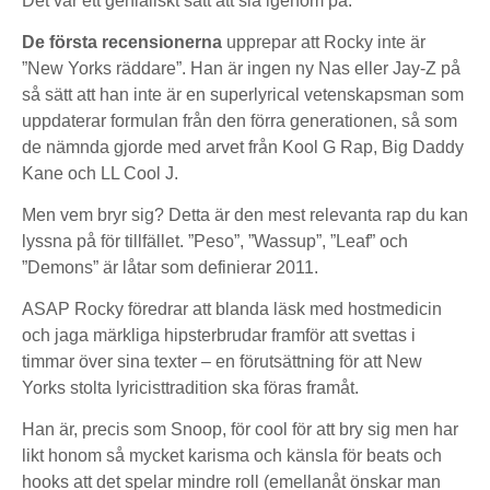
Det var ett genialiskt sätt att slå igenom på.
De första recensionerna
upprepar att Rocky inte är
”New Yorks räddare”. Han är ingen ny Nas eller Jay-Z på
så sätt att han inte är en superlyrical vetenskapsman som
uppdaterar formulan från den förra generationen, så som
de nämnda gjorde med arvet från Kool G Rap, Big Daddy
Kane och LL Cool J.
Men vem bryr sig? Detta är den mest relevanta rap du kan
lyssna på för tillfället. ”Peso”, ”Wassup”, ”Leaf” och
”Demons” är låtar som definierar 2011.
ASAP Rocky föredrar att blanda läsk med hostmedicin
och jaga märkliga hipsterbrudar framför att svettas i
timmar över sina texter – en förutsättning för att New
Yorks stolta lyricisttradition ska föras framåt.
Han är, precis som Snoop, för cool för att bry sig men har
likt honom så mycket karisma och känsla för beats och
hooks att det spelar mindre roll (emellanåt önskar man