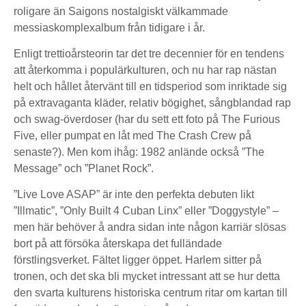
roligare än Saigons nostalgiskt välkammade
messiaskomplexalbum från tidigare i år.
Enligt trettioårsteorin tar det tre decennier för en tendens
att återkomma i populärkulturen, och nu har rap nästan
helt och hållet återvänt till en tidsperiod som inriktade sig
på extravaganta kläder, relativ bögighet, sångblandad rap
och swag-överdoser (har du sett ett foto på The Furious
Five, eller pumpat en låt med The Crash Crew på
senaste?). Men kom ihåg: 1982 anlände också ”The
Message” och ”Planet Rock”.
”Live Love ASAP” är inte den perfekta debuten likt
”Illmatic”, ”Only Built 4 Cuban Linx” eller ”Doggystyle” –
men här behöver å andra sidan inte någon karriär slösas
bort på att försöka återskapa det fulländade
förstlingsverket. Fältet ligger öppet. Harlem sitter på
tronen, och det ska bli mycket intressant att se hur detta
den svarta kulturens historiska centrum ritar om kartan till