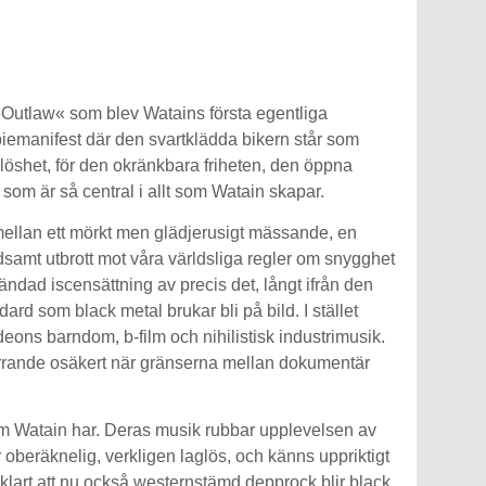
t »Outlaw« som blev Watains första egentliga
piemanifest där den svartklädda bikern står som
glöshet, för den okränkbara friheten, den öppna
om är så central i allt som Watain skapar.
 mellan ett mörkt men glädjerusigt mässande, en
samt utbrott mot våra världsliga regler om snygghet
ändad iscensättning av precis det, långt ifrån den
rd som black metal brukar bli på bild. I stället
deons barndom, b-film och nihilistisk industrimusik.
darrande osäkert när gränserna mellan dokumentär
som Watain har. Deras musik rubbar upplevelsen av
oberäknelig, verkligen laglös, och känns uppriktigt
lvklart att nu också westernstämd depprock blir black