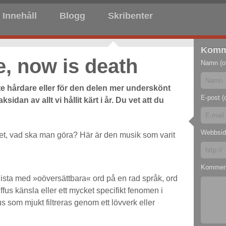
Innehåll
Blogg
Skribenter
Komm
, now is death
Namn (ob
nte hårdare eller för den delen mer underskönt
E-post (o
idan av allt vi hållit kärt i år. Du vet att du
Webbsid
tet, vad ska man göra? Här är den musik som varit
Kommen
lista med »oöversättbara« ord på en rad språk, ord
ffus känsla eller ett mycket specifikt fenomen i
s som mjukt filtreras genom ett lövverk eller