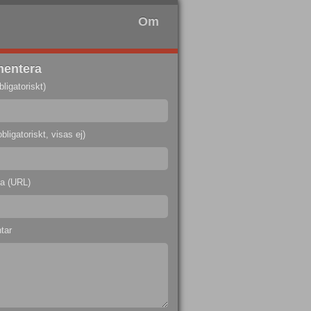
Om
entera
ligatoriskt)
bligatoriskt, visas ej)
a (URL)
tar