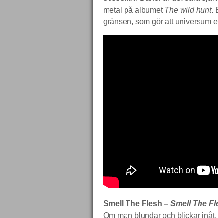
metal på albumet
The wild hunt
. 
gränsen, som gör att universum 
Smell The Flesh –
Smell The Fl
Om man blundar och blickar inåt,