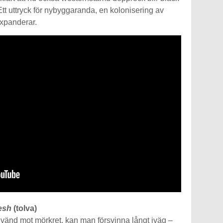
Ett uttryck för nybyggaranda, en kolonisering av
expanderar.
esh
(tolva)
 vänd mot mörkret, kan man försvinna långt iväg –