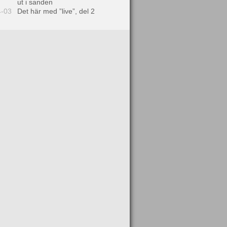
ut i sanden
4-03
Det här med ”live”, del 2