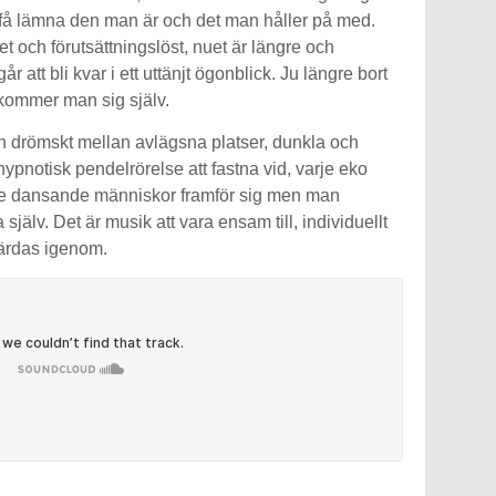
tt få lämna den man är och det man håller på med.
et och förutsättningslöst, nuet är längre och
går att bli kvar i ett uttänjt ögonblick. Ju längre bort
kommer man sig själv.
ch drömskt mellan avlägsna platser, dunkla och
ypnotisk pendelrörelse att fastna vid, varje eko
 se dansande människor framför sig men man
jälv. Det är musik att vara ensam till, individuellt
 färdas igenom.