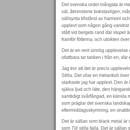
Det svenska ordet
mångata
är me
väl, åtminstone bokstavligen, må
sällsynta tillstånd av harmoni och
upplevt som någon gång vandrat 
stått vid bergets rand där stupet 
framför fötterna, och utsikten över
Det är en rent sinnlig upplevelse 
ofattbara tar tanken i från en, där
Jag tror att det är precis uppleve
Stilla. Det vilar en melankoli öv
starkaste jag har upplevt. Den är 
själva ljud och läte, den hängand
samtidigt svårfångad, en känsla 
som präglar det svenska landskape
eftermiddagsskymning, en snabb
Det är sällan som black metal är 
som
Till stilla falla
. Det är sällan