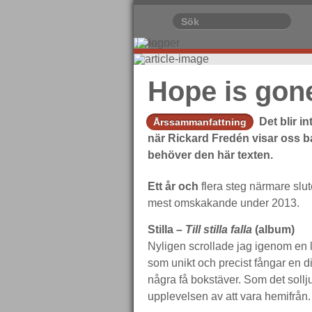
Hope is gone
Det blir i
Årssammanfattning
när Rickard Fredén visar oss baks
behöver den här texten.
Ett år och
flera steg närmare slu
mest omskakande under 2013.
Stilla –
Till stilla falla
(album)
Nyligen scrollade jag igenom en 
som unikt och precist fångar en di
några få bokstäver. Som det sollju
upplevelsen av att vara hemifrån.