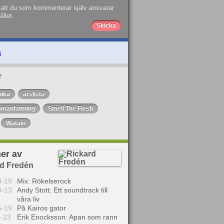
att du som kommenterar själv ansvarar
ållet.
a
r
nika
årslista
manfattning
Smell The Flesh
Watain
er av
rd Fredén
0-19
Mix: Rökelserock
3-13
Andy Stott: Ett soundtrack till
våra liv
5-19
På Kairos gator
1-23
Erik Enocksson: Apan som rann