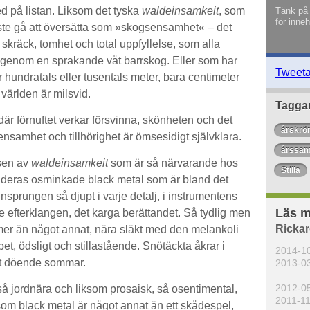
d på listan. Liksom det tyska
waldeinsamkeit
, som
Tänk på 
för inneh
ste gå att översätta som »skogsensamhet« – det
 skräck, tomhet och total uppfyllelse, som alla
genom en sprakande våt barrskog. Eller som har
Tweet
är hundratals eller tusentals meter, bara centimeter
 världen är milsvid.
Tagga
där förnuftet verkar försvinna, skönheten och det
årskrö
 ensamhet och tillhörighet är ömsesidigt självklara.
årssam
lsen av
waldeinsamkeit
som är så närvarande hos
Stilla
er deras osminkade black metal som är bland det
insprungen så djupt i varje detalj, i instrumentens
Läs m
e efterklangen, det karga berättandet. Så tydlig men
Ricka
mer än något annat, nära släkt med den melankoli
t, ödsligt och stillastående. Snötäckta åkrar i
2014-1
t döende sommar.
2013-0
2012-0
så jordnära och liksom prosaisk, så osentimental,
2011-1
 som black metal är något annat än ett skådespel,