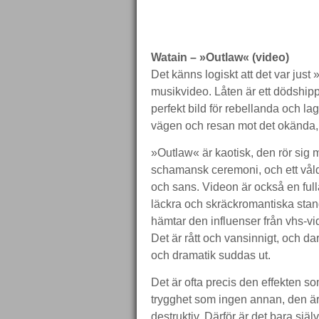
Watain – »Outlaw« (video)
Det känns logiskt att det var jus
musikvideo. Låten är ett dödship
perfekt bild för rebellanda och la
vägen och resan mot det okända, s
»Outlaw« är kaotisk, den rör sig
schamansk ceremoni, och ett våld
och sans. Videon är också en full
läckra och skräckromantiska standa
hämtar den influenser från vhs-vi
Det är rått och vansinnigt, och 
och dramatik suddas ut.
Det är ofta precis den effekten 
trygghet som ingen annan, den är 
destruktiv. Därför är det bara sjä