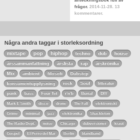
anteckningsbok full av
frågor.
2014-11-28.
13
kommentarer.
Foto: Camilla Cherry
Några andra taggar i storleksordning
mixtape
pop
hiphop
techno
dub
house
årssammanfattning
årslista
rap
årskrönika
Mix
ambient
filosofi
Dubstep
konsumentupplysning
rock
Soul
litteratur
punk
bass
Four Tet
r'n'b
Burial
DIY
Mark E Smith
disco
drone
The Fall
elektroniskt
Grime
minimal
jazz
elektronika
Shackleton
The Radio Dept.
noise
Chicago
dubversioner
kraut
Gospel
El Perro del Mar
Berlin
blandband