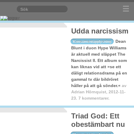
Udda narcissism
Dean
Konsumentupplysning
Blunt i duon Hype Williams
är aktuell med släppet The
Narcissist II. Ett album som
kan liknas vid att »se ett
dåligt relationsdrama på en
gammal tv där bildröret
håller på att gå sönder.«
av
Adrian Hörnquist
,
2012-11-
23.
7 kommentarer.
Triad God: Ett
obestämbart nu