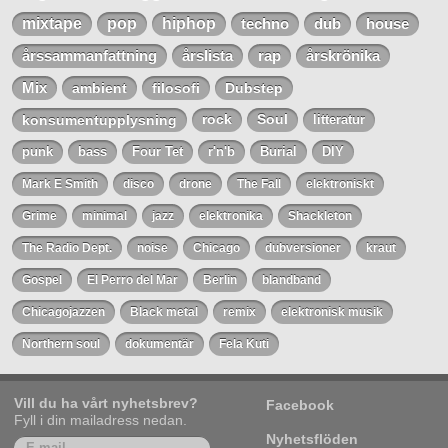
mixtape
pop
hiphop
techno
dub
house
årssammanfattning
årslista
rap
årskrönika
Mix
ambient
filosofi
Dubstep
konsumentupplysning
rock
Soul
litteratur
punk
bass
Four Tet
r'n'b
Burial
DIY
Mark E Smith
disco
drone
The Fall
elektroniskt
Grime
minimal
jazz
elektronika
Shackleton
The Radio Dept.
noise
Chicago
dubversioner
kraut
Gospel
El Perro del Mar
Berlin
blandband
Chicagojazzen
Black metal
remix
elektronisk musik
Northern soul
dokumentär
Fela Kuti
Vill du ha vårt nyhetsbrev?
Facebook
Fyll i din mailadress nedan.
Nyhetsflöden