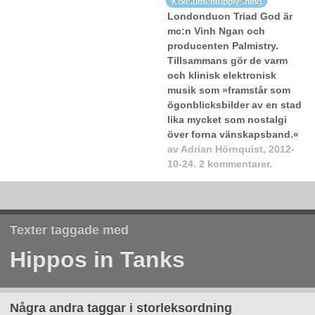
Konsumentupplysning
Londonduon Triad God är
mc:n Vinh Ngan och
producenten Palmistry.
Tillsammans gör de varm
och klinisk elektronisk
musik som »framstår som
ögonblicksbilder av en stad
lika mycket som nostalgi
över forna vänskapsband.«
av
Adrian Hörnquist
,
2012-
10-24.
2 kommentarer.
Texter taggade med
Hippos in Tanks
Några andra taggar i storleksordning