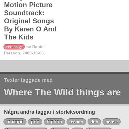
Motion Picture
Soundtrack:
Original Songs
By Karen O And
The Kids
av
Daniel
Personligt
Persson
,
2009-10-06.
Texter taggade med
Where The Wild things are
Några andra taggar i storleksordning
mixtape
pop
hiphop
techno
dub
house