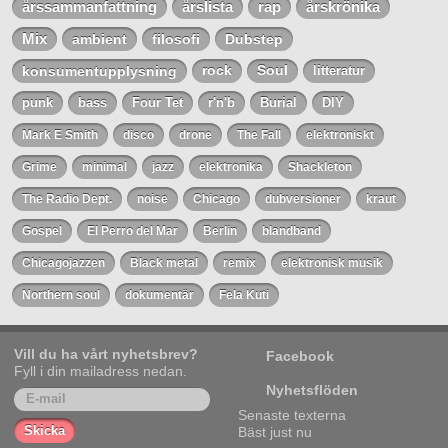
årssammanfattning
årslista
rap
årskrönika
Mix
ambient
filosofi
Dubstep
konsumentupplysning
rock
Soul
litteratur
punk
bass
Four Tet
r'n'b
Burial
DIY
Mark E Smith
disco
drone
The Fall
elektroniskt
Grime
minimal
jazz
elektronika
Shackleton
The Radio Dept.
noise
Chicago
dubversioner
kraut
Gospel
El Perro del Mar
Berlin
blandband
Chicagojazzen
Black metal
remix
elektronisk musik
Northern soul
dokumentär
Fela Kuti
Vill du ha vårt nyhetsbrev?
Facebook
Fyll i din mailadress nedan.
Nyhetsflöden
Senaste texterna
Bäst just nu