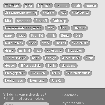
mixtape
pop
hiphop
techno
dub
house
årssammanfattning
årslista
rap
årskrönika
Mix
ambient
filosofi
Dubstep
konsumentupplysning
rock
Soul
litteratur
punk
bass
Four Tet
r'n'b
Burial
DIY
Mark E Smith
disco
drone
The Fall
elektroniskt
Grime
minimal
jazz
elektronika
Shackleton
The Radio Dept.
noise
Chicago
dubversioner
kraut
Gospel
El Perro del Mar
Berlin
blandband
Chicagojazzen
Black metal
remix
elektronisk musik
Northern soul
dokumentär
Fela Kuti
Vill du ha vårt nyhetsbrev?
Facebook
Fyll i din mailadress nedan.
Nyhetsflöden