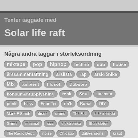
Texter taggade med
Solar life raft
Några andra taggar i storleksordning
mixtape
pop
hiphop
techno
dub
house
årssammanfattning
årslista
rap
årskrönika
Mix
ambient
filosofi
Dubstep
konsumentupplysning
rock
Soul
litteratur
punk
bass
Four Tet
r'n'b
Burial
DIY
Mark E Smith
disco
drone
The Fall
elektroniskt
Grime
minimal
jazz
elektronika
Shackleton
The Radio Dept.
noise
Chicago
dubversioner
kraut