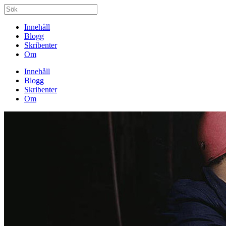
Innehåll
Blogg
Skribenter
Om
Innehåll
Blogg
Skribenter
Om