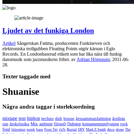
Ljudet av det funkiga London
Artikel
Sångerskan Fatima, producenten Funkineven och
elektroniska trollgubben Floating Points utgör kärnan i Eglo
Records. En Londonbaserad etikett som har lika nära till funkig
dansmusik som jazzmusikens frihet.
av
Adrian Hörnquist
,
2011-06-
28.
Texter taggade med
Shuanise
Några andra taggar i storleksordning
mixtape
pop
hiphop
techno
dub
house
årssammanfattning
årslista
rap
årskrönika
Mix
ambient
filosofi
Dubstep
konsumentupplysning
rock
Soul
litteratur
punk
bass
Four Tet
r'n'b
Burial
DIY
Mark E Smith
disco
drone
The