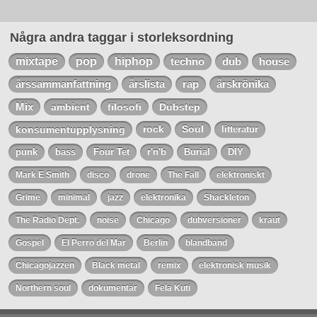
Några andra taggar i storleksordning
mixtape
pop
hiphop
techno
dub
house
årssammanfattning
årslista
rap
årskrönika
Mix
ambient
filosofi
Dubstep
konsumentupplysning
rock
Soul
litteratur
punk
bass
Four Tet
r'n'b
Burial
DIY
Mark E Smith
disco
drone
The Fall
elektroniskt
Grime
minimal
jazz
elektronika
Shackleton
The Radio Dept.
noise
Chicago
dubversioner
kraut
Gospel
El Perro del Mar
Berlin
blandband
Chicagojazzen
Black metal
remix
elektronisk musik
Northern soul
dokumentär
Fela Kuti