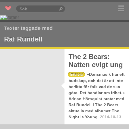
Texter taggade med
Raf Rundell
The 2 Bears:
Natten evigt ung
»Dansmusik har ett
Intervju
budskap, och det är att inte
berätta för folk vad de ska
göra. Det handlar om frihet.«
Adrian Hörnquist
pratar med
Raf Rundell i The 2 Bears,
aktuella med albumet The
Night is Young.
2014-10-13.
The 2 Bears