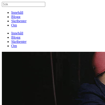
Innehåll
Blogg
Skribenter
Om
Innehåll
Blogg
Skribenter
Om