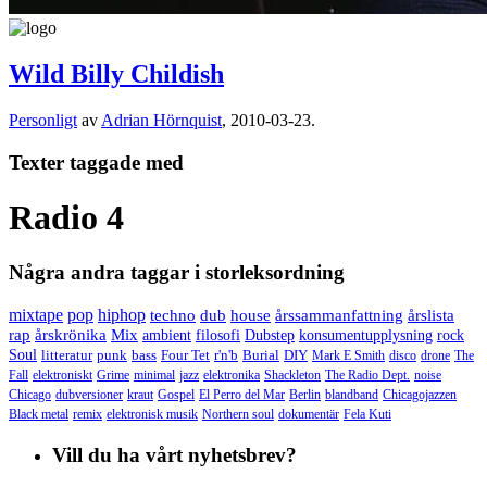
Wild Billy Childish
Personligt
av
Adrian Hörnquist
,
2010-03-23.
Texter taggade med
Radio 4
Några andra taggar i storleksordning
mixtape
pop
hiphop
techno
dub
house
årssammanfattning
årslista
rap
årskrönika
Mix
ambient
filosofi
Dubstep
konsumentupplysning
rock
Soul
litteratur
punk
bass
Four Tet
r'n'b
Burial
DIY
Mark E Smith
disco
drone
The
Fall
elektroniskt
Grime
minimal
jazz
elektronika
Shackleton
The Radio Dept.
noise
Chicago
dubversioner
kraut
Gospel
El Perro del Mar
Berlin
blandband
Chicagojazzen
Black metal
remix
elektronisk musik
Northern soul
dokumentär
Fela Kuti
Vill du ha vårt nyhetsbrev?