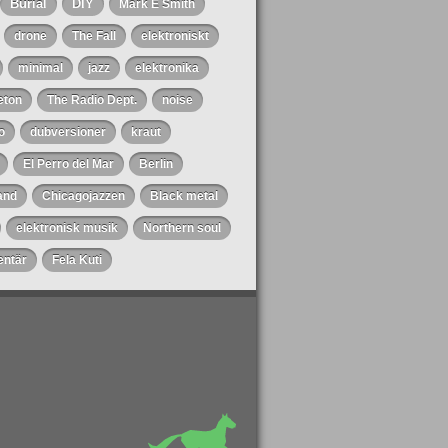
Burial
DIY
Mark E Smith
drone
The Fall
elektroniskt
minimal
jazz
elektronika
eton
The Radio Dept.
noise
o
dubversioner
kraut
El Perro del Mar
Berlin
and
Chicagojazzen
Black metal
elektronisk musik
Northern soul
ntär
Fela Kuti