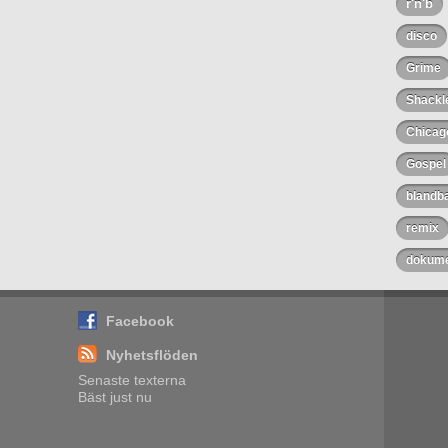
r'n'b
disco
Grime
Shackl
Chicag
Gospel
blandb
remix
dokume
Facebook
Nyhetsflöden
Senaste texterna
Bäst just nu