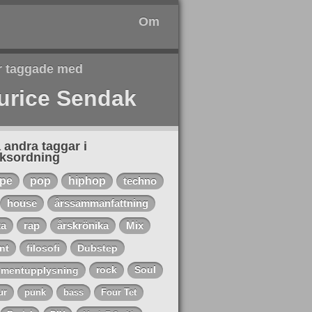
Om
r taggade med
urice Sendak
 andra taggar i
eksordning
ape
pop
hiphop
techno
house
årssammanfattning
ta
rap
årskrönika
Mix
nt
filosofi
Dubstep
mentupplysning
rock
Soul
ur
punk
bass
Four Tet