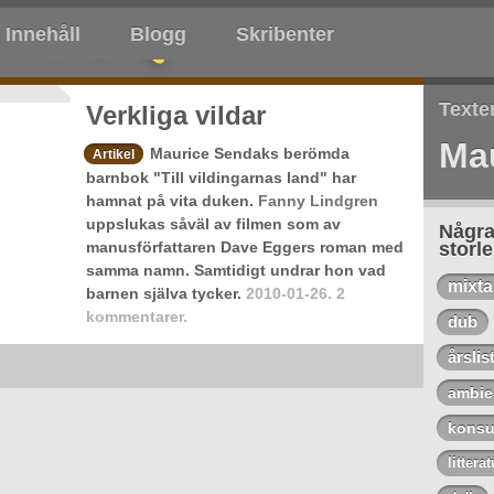
Innehåll
Blogg
Skribenter
Texte
Verkliga vildar
Ma
Maurice Sendaks berömda
Artikel
barnbok "Till vildingarnas land" har
hamnat på vita duken.
Fanny Lindgren
uppslukas såväl av filmen som av
Några
manusförfattaren Dave Eggers roman med
storl
samma namn. Samtidigt undrar hon vad
mixt
barnen själva tycker.
2010-01-26.
2
kommentarer.
dub
årslis
ambie
konsu
litterat