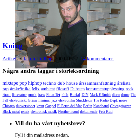
Kning
Artikel
av
Jakob Uddling
,
2009-10-27.
14 kommentarer.
Några andra taggar i storleksordning
mixtape
pop
hiphop
techno
dub
house
årssammanfattning
årslista
rap
årskrönika
Mix
ambient
filosofi
Dubstep
konsumentupplysning
rock
Soul
litteratur
punk
bass
Four Tet
r'n'b
Burial
DIY
Mark E Smith
disco
drone
The
Fall
elektroniskt
Grime
minimal
jazz
elektronika
Shackleton
The Radio Dept.
noise
Chicago
dubversioner
kraut
Gospel
El Perro del Mar
Berlin
blandband
Chicagojazzen
Black metal
remix
elektronisk musik
Northern soul
dokumentär
Fela Kuti
Vill du ha vårt nyhetsbrev?
Fyll i din mailadress nedan.