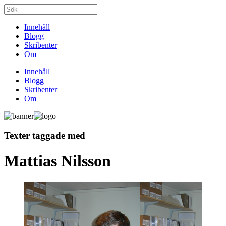
Innehåll
Blogg
Skribenter
Om
Innehåll
Blogg
Skribenter
Om
Texter taggade med
Mattias Nilsson