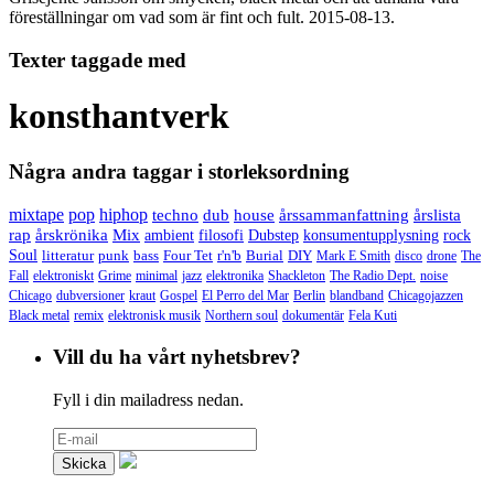
föreställningar om vad som är fint och fult.
2015-08-13.
Texter taggade med
konsthantverk
Några andra taggar i storleksordning
mixtape
pop
hiphop
techno
dub
house
årssammanfattning
årslista
rap
årskrönika
Mix
ambient
filosofi
Dubstep
konsumentupplysning
rock
Soul
litteratur
punk
bass
Four Tet
r'n'b
Burial
DIY
Mark E Smith
disco
drone
The
Fall
elektroniskt
Grime
minimal
jazz
elektronika
Shackleton
The Radio Dept.
noise
Chicago
dubversioner
kraut
Gospel
El Perro del Mar
Berlin
blandband
Chicagojazzen
Black metal
remix
elektronisk musik
Northern soul
dokumentär
Fela Kuti
Vill du ha vårt nyhetsbrev?
Fyll i din mailadress nedan.