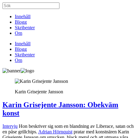
Innehåll
Blogg
Skribenter
Om
Innehåll
Blogg
Skribenter
Om
Karin Grisejente Jansson
Karin Grisejente Jansson: Obekväm
konst
Intervju
Hon beskriver sig som en blandning av Liberace, satan och
en påse grillchips.
Adrian Hörnquist
pratar med konstnären Karin
Grisejente Jansson om smycken, black metal och att utmana våra