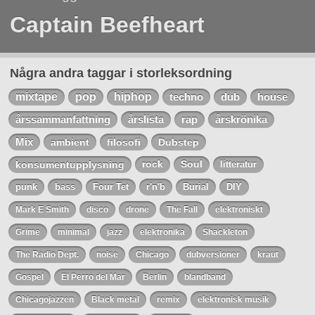
Captain Beefheart
Några andra taggar i storleksordning
mixtape
pop
hiphop
techno
dub
house
årssammanfattning
årslista
rap
årskrönika
Mix
ambient
filosofi
Dubstep
konsumentupplysning
rock
Soul
litteratur
punk
bass
Four Tet
r'n'b
Burial
DIY
Mark E Smith
disco
drone
The Fall
elektroniskt
Grime
minimal
jazz
elektronika
Shackleton
The Radio Dept.
noise
Chicago
dubversioner
kraut
Gospel
El Perro del Mar
Berlin
blandband
Chicagojazzen
Black metal
remix
elektronisk musik