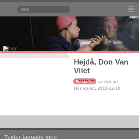
Hejdå, Don Van
Vliet
av
Adrian
Personligt
Hörnquist
,
2010-12-18.
Texter taggade med