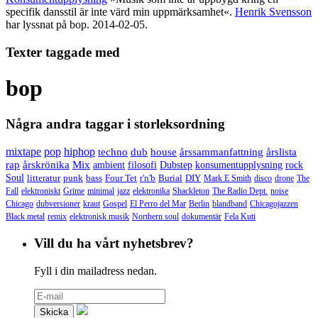
specifik dansstil är inte värd min uppmärksamhet«.
Henrik Svensson
har lyssnat på bop.
2014-02-05.
Texter taggade med
bop
Några andra taggar i storleksordning
mixtape
pop
hiphop
techno
dub
house
årssammanfattning
årslista
rap
årskrönika
Mix
ambient
filosofi
Dubstep
konsumentupplysning
rock
Soul
litteratur
punk
bass
Four Tet
r'n'b
Burial
DIY
Mark E Smith
disco
drone
The
Fall
elektroniskt
Grime
minimal
jazz
elektronika
Shackleton
The Radio Dept.
noise
Chicago
dubversioner
kraut
Gospel
El Perro del Mar
Berlin
blandband
Chicagojazzen
Black metal
remix
elektronisk musik
Northern soul
dokumentär
Fela Kuti
Vill du ha vårt nyhetsbrev?
Fyll i din mailadress nedan.