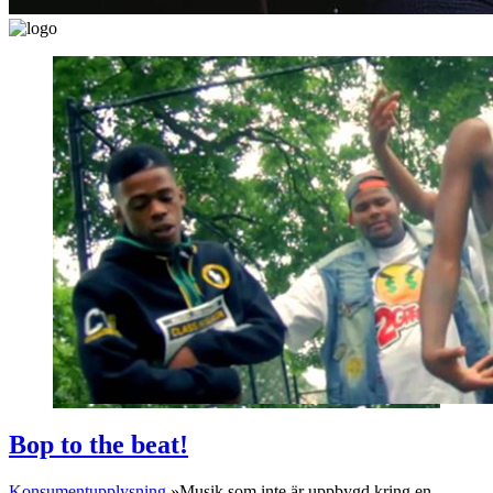
Bop to the beat!
Konsumentupplysning
»Musik som inte är uppbygd kring en