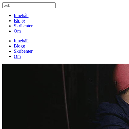
Innehåll
Blogg
Skribenter
Om
Innehåll
Blogg
Skribenter
Om