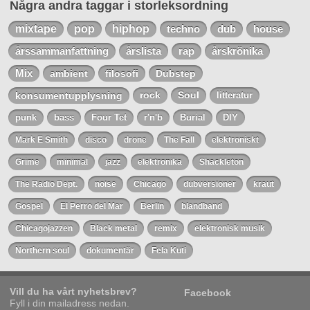
Några andra taggar i storleksordning
mixtape
pop
hiphop
techno
dub
house
årssammanfattning
årslista
rap
årskrönika
Mix
ambient
filosofi
Dubstep
konsumentupplysning
rock
Soul
litteratur
punk
bass
Four Tet
r'n'b
Burial
DIY
Mark E Smith
disco
drone
The Fall
elektroniskt
Grime
minimal
jazz
elektronika
Shackleton
The Radio Dept.
noise
Chicago
dubversioner
kraut
Gospel
El Perro del Mar
Berlin
blandband
Chicagojazzen
Black metal
remix
elektronisk musik
Northern soul
dokumentär
Fela Kuti
Vill du ha vårt nyhetsbrev?
Facebook
Fyll i din mailadress nedan.