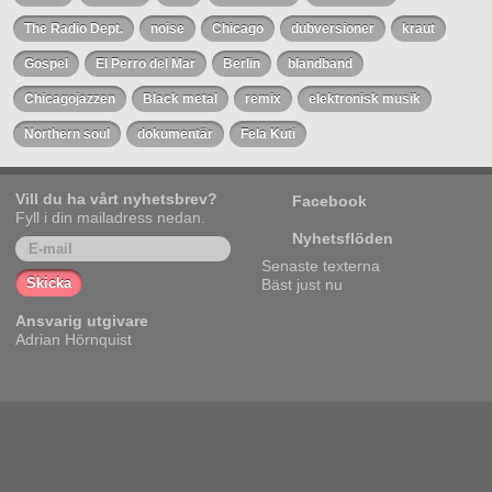
The Radio Dept.
noise
Chicago
dubversioner
kraut
Gospel
El Perro del Mar
Berlin
blandband
Chicagojazzen
Black metal
remix
elektronisk musik
Northern soul
dokumentär
Fela Kuti
Vill du ha vårt nyhetsbrev?
Facebook
Fyll i din mailadress nedan.
Nyhetsflöden
Senaste texterna
Bäst just nu
Ansvarig utgivare
Adrian Hörnquist