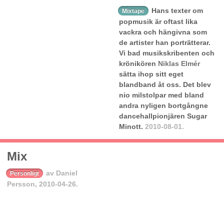
Hans texter om
Mixtape
popmusik är oftast lika
vackra och hängivna som
de artister han porträtterar.
Vi bad musikskribenten och
krönikören
Niklas Elmér
sätta ihop sitt eget
blandband åt oss. Det blev
nio milstolpar med bland
andra nyligen bortgångne
dancehallpionjären Sugar
Minott.
2010-08-01.
Mix
av
Daniel
Personligt
Persson
,
2010-04-26.