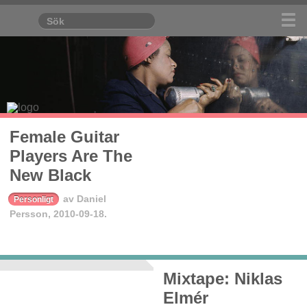
Female Guitar
Players Are The
New Black
av
Daniel
Personligt
Persson
,
2010-09-18.
Mixtape: Niklas
Elmér