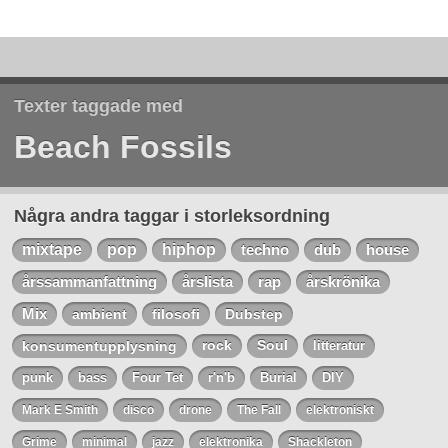
Texter taggade med
Beach Fossils
Några andra taggar i storleksordning
mixtape
pop
hiphop
techno
dub
house
årssammanfattning
årslista
rap
årskrönika
Mix
ambient
filosofi
Dubstep
konsumentupplysning
rock
Soul
litteratur
punk
bass
Four Tet
r'n'b
Burial
DIY
Mark E Smith
disco
drone
The Fall
elektroniskt
Grime
minimal
jazz
elektronika
Shackleton