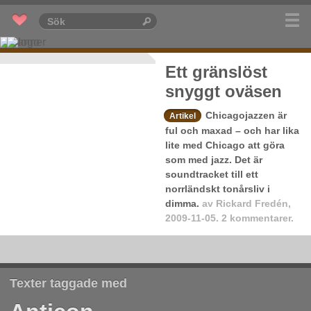
Ett gränslöst
snyggt oväsen
Chicagojazzen är
Artikel
ful och maxad – och har lika
lite med Chicago att göra
som med jazz. Det är
soundtracket till ett
norrländskt tonårsliv i
dimma.
av
Rickard Fredén
,
2009-11-05.
2 kommentarer.
Texter taggade med