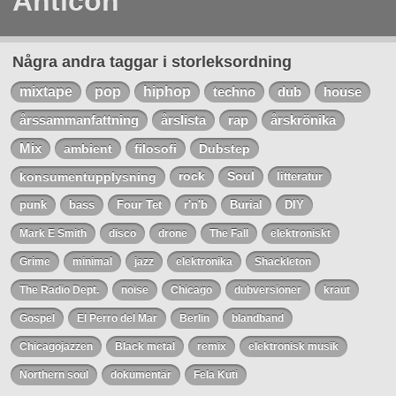
Anticon
Några andra taggar i storleksordning
mixtape
pop
hiphop
techno
dub
house
årssammanfattning
årslista
rap
årskrönika
Mix
ambient
filosofi
Dubstep
konsumentupplysning
rock
Soul
litteratur
punk
bass
Four Tet
r'n'b
Burial
DIY
Mark E Smith
disco
drone
The Fall
elektroniskt
Grime
minimal
jazz
elektronika
Shackleton
The Radio Dept.
noise
Chicago
dubversioner
kraut
Gospel
El Perro del Mar
Berlin
blandband
Chicagojazzen
Black metal
remix
elektronisk musik
Northern soul
dokumentär
Fela Kuti