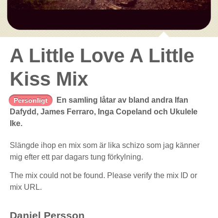
A Little Love A Little
Kiss Mix
En samling låtar av bland andra Ifan
Personligt
Dafydd, James Ferraro, Inga Copeland och Ukulele
Ike.
Slängde ihop en mix som är lika schizo som jag känner
mig efter ett par dagars tung förkylning.
The mix could not be found. Please verify the mix ID or
mix URL.
Daniel Persson