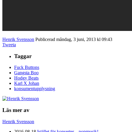
Henrik Svensson
Publicerad måndag, 3 juni, 2013 kl 09:43
Tweeta
Taggar
Fuck Buttons
Gangsta Boo
Hodgy Beats
Karl X Johan
konsumentupplysning
Läs mer av
Henrik Svensson
2016-08-18
Istället för konserter – popmusik!