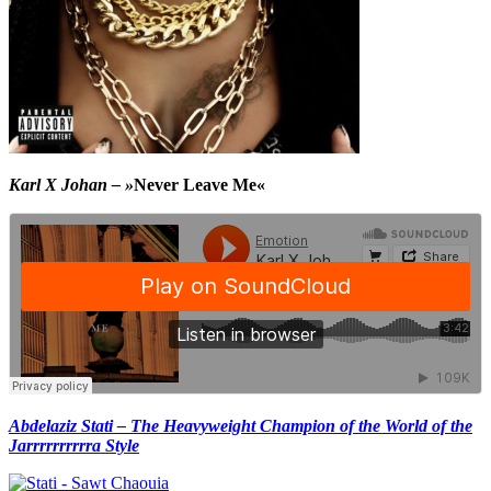
Karl X Johan – »
Never Leave Me«
Abdelaziz Stati – The Heavyweight Champion of the World of the
Jarrrrrrrrrra Style