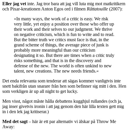
Eller jag vet
inte. Jag tror bara att jag vill luta mig mot matkritikern
och Pixar-kreationen Anton Egos ord i filmen
Råttatouille
(2007):
»In many ways, the work of a critic is easy. We risk
very little, yet enjoy a position over those who offer up
their work and their selves to our judgment. We thrive
on negative criticism, which is fun to write and to read.
But the bitter truth we critics must face is that, in the
grand scheme of things, the average piece of junk is
probably more meaningful than our criticism
designating it so. But there are times when a critic truly
risks something, and that is in the discovery and
defense of the new. The world is often unkind to new
talent, new creations. The new needs friends.«
Det enda relevanta som tenderar att sägas kommer vanligtvis inte
snett bakifrån utan snarare från hen som befinner sig mitt i den. Hen
som verkligen är up all night to get lucky.
Men visst, något måste hålla debattens kugghjul rullandes (och ja,
jag inser givetvis ironin i att jag genom den här lilla texten gett mig
in i den lek jag kritiserar.)
Med det sagt
– här är ett par alternativ vi älskar på Throw Me
Away: