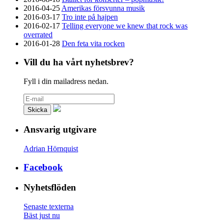
2016-04-25
Amerikas försvunna musik
2016-03-17
Tro inte på hajpen
2016-02-17
Telling everyone we knew that rock was
overrated
2016-01-28
Den feta vita rocken
Vill du ha vårt nyhetsbrev?
Fyll i din mailadress nedan.
Ansvarig utgivare
Adrian Hörnquist
Facebook
Nyhetsflöden
Senaste texterna
Bäst just nu