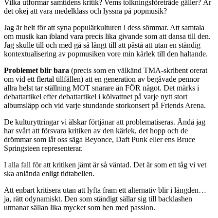
Vilka utformar samtidens kritik? Vems tolkningsföreträde gäller? Är
det okej att vara medelklass och lyssna på popmusik?
Jag är helt för att syna populärkulturen i dess sömmar. Att samtala
om musik kan ibland vara precis lika givande som att dansa till den.
Jag skulle till och med gå så långt till att påstå att utan en ständig
kontextualisering av popmusiken vore min kärlek till den haltande.
Problemet blir bara
(precis som en välkänd TMA-skribent orerat
om vid ett flertal tillfällen) att en generation av begåvade pennor
allra helst tar ställning MOT snarare än FÖR något. Det märks i
debattartikel efter debattartikel i kölvattnet på varje nytt stort
albumsläpp och vid varje stundande storkonsert på Friends Arena.
De kulturyttringar vi älskar förtjänar att problematiseras. Ändå jag
har svårt att försvara kritiken av den kärlek, det hopp och de
drömmar som låt oss säga Beyonce, Daft Punk eller ens Bruce
Springsteen representerar.
I alla fall för att kritiken jämt är så väntad. Det är som ett tåg vi vet
ska anlända enligt tidtabellen.
Att enbart kritisera utan att lyfta fram ett alternativ blir i längden…
ja, rätt odynamiskt. Den som ständigt sällar sig till backlashen
utmanar sällan lika mycket som hen med passion.