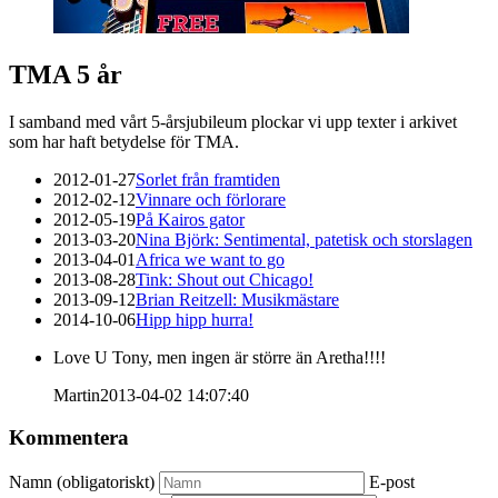
TMA 5 år
I samband med vårt 5-årsjubileum plockar vi upp texter i arkivet
som har haft betydelse för TMA.
2012-01-27
Sorlet från framtiden
2012-02-12
Vinnare och förlorare
2012-05-19
På Kairos gator
2013-03-20
Nina Björk: Sentimental, patetisk och storslagen
2013-04-01
Africa we want to go
2013-08-28
Tink: Shout out Chicago!
2013-09-12
Brian Reitzell: Musikmästare
2014-10-06
Hipp hipp hurra!
Love U Tony, men ingen är större än Aretha!!!!
Martin
2013-04-02 14:07:40
Kommentera
Namn (obligatoriskt)
E-post