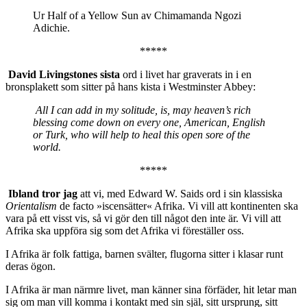
Ur Half of a Yellow Sun av Chimamanda Ngozi
Adichie.
*****
David Livingstones sista
ord i livet har graverats in i en
bronsplakett som sitter på hans kista i Westminster Abbey:
All I can add in my solitude, is, may heaven’s rich
blessing come down on every one, American, English
or Turk, who will help to heal this open sore of the
world.
*****
Ibland tror jag
att vi, med Edward W. Saids ord i sin klassiska
Orientalism
de facto »iscensätter« Afrika. Vi vill att kontinenten ska
vara på ett visst vis, så vi gör den till något den inte är. Vi vill att
Afrika ska uppföra sig som det Afrika vi föreställer oss.
I Afrika är folk fattiga, barnen svälter, flugorna sitter i klasar runt
deras ögon.
I Afrika är man närmre livet, man känner sina förfäder, hit letar man
sig om man vill komma i kontakt med sin själ, sitt ursprung, sitt