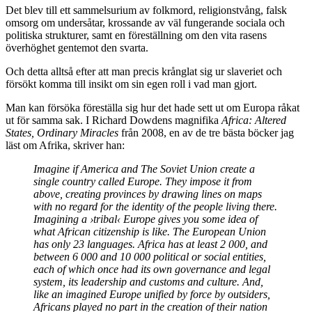
Det blev till ett sammelsurium av folkmord, religionstvång, falsk
omsorg om undersåtar, krossande av väl fungerande sociala och
politiska strukturer, samt en föreställning om den vita rasens
överhöghet gentemot den svarta.
Och detta alltså efter att man precis krånglat sig ur slaveriet och
försökt komma till insikt om sin egen roll i vad man gjort.
Man kan försöka föreställa sig hur det hade sett ut om Europa råkat
ut för samma sak. I Richard Dowdens magnifika
Africa: Altered
States, Ordinary Miracles
från 2008, en av de tre bästa böcker jag
läst om Afrika, skriver han:
Imagine if America and The Soviet Union create a
single country called Europe. They impose it from
above, creating provinces by drawing lines on maps
with no regard for the identity of the people living there.
Imagining a ›tribal‹ Europe gives you some idea of
what African citizenship is like. The European Union
has only 23 languages. Africa has at least 2 000, and
between 6 000 and 10 000 political or social entities,
each of which once had its own governance and legal
system, its leadership and customs and culture. And,
like an imagined Europe unified by force by outsiders,
Africans played no part in the creation of their nation