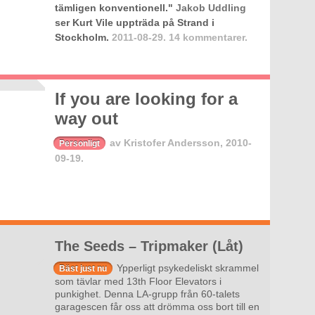
tämligen konventionell."
Jakob Uddling
ser Kurt Vile uppträda på Strand i
Stockholm.
2011-08-29.
14 kommentarer.
If you are looking for a
way out
av
Kristofer Andersson
,
2010-
Personligt
09-19.
The Seeds – Tripmaker (Låt)
Ypperligt psykedeliskt skrammel
Bäst just nu
som tävlar med 13th Floor Elevators i
punkighet. Denna LA-grupp från 60-talets
garagescen får oss att drömma oss bort till en