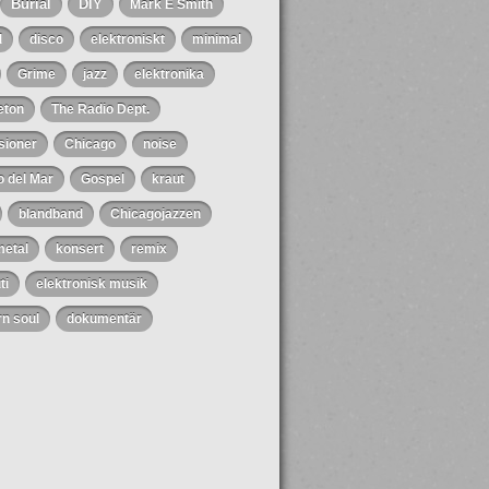
Burial
DIY
Mark E Smith
l
disco
elektroniskt
minimal
Grime
jazz
elektronika
eton
The Radio Dept.
sioner
Chicago
noise
o del Mar
Gospel
kraut
blandband
Chicagojazzen
metal
konsert
remix
ti
elektronisk musik
n soul
dokumentär