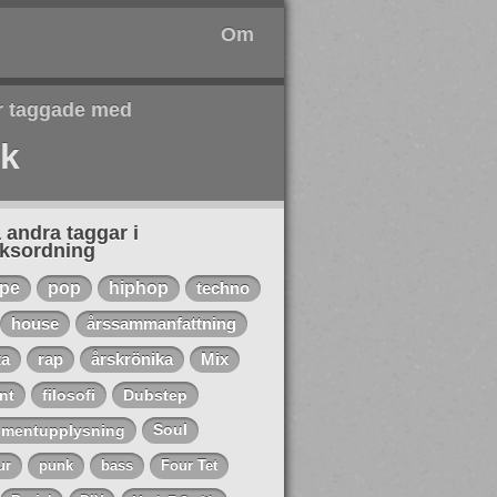
Om
r taggade med
ck
 andra taggar i
eksordning
ape
pop
hiphop
techno
house
årssammanfattning
ta
rap
årskrönika
Mix
nt
filosofi
Dubstep
mentupplysning
Soul
ur
punk
bass
Four Tet