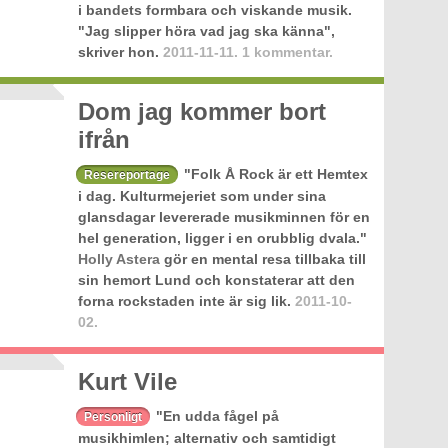
i bandets formbara och viskande musik.
"Jag slipper höra vad jag ska känna",
skriver hon.
2011-11-11.
1 kommentar.
Dom jag kommer bort
ifrån
"Folk Å Rock är ett Hemtex
Resereportage
i dag. Kulturmejeriet som under sina
glansdagar levererade musikminnen för en
hel generation, ligger i en orubblig dvala."
Holly Astera
gör en mental resa tillbaka till
sin hemort Lund och konstaterar att den
forna rockstaden inte är sig lik.
2011-10-
02.
Kurt Vile
"En udda fågel på
Personligt
musikhimlen; alternativ och samtidigt