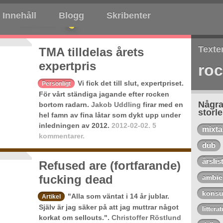
Innehåll
Blogg
Skribenter
Texte
TMA tilldelas årets
expertpris
ro
Vi fick det till slut, expertpriset.
Personligt
För vårt ständiga jagande efter rocken
Några
bortom radarn.
Jakob Uddling
firar med en
storl
hel famn av fina låtar som dykt upp under
inledningen av 2012.
2012-02-02.
5
mixt
kommentarer.
dub
årslis
Refused are (fortfarande)
fucking dead
ambie
konsu
"Alla som väntat i 14 år jublar.
Artikel
Själv är jag säker på att jag muttrar något
litterat
korkat om sellouts.".
Christoffer Röstlund