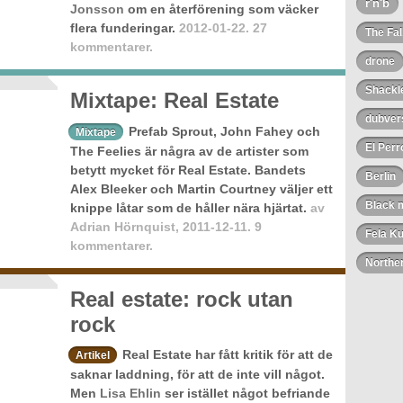
r'n'b
Jonsson
om en återförening som väcker
flera funderingar.
2012-01-22.
27
The Fal
kommentarer.
drone
Shackl
Mixtape: Real Estate
dubver
Prefab Sprout, John Fahey och
Mixtape
El Perr
The Feelies är några av de artister som
betytt mycket för Real Estate. Bandets
Berlin
Alex Bleeker och Martin Courtney väljer ett
Black 
knippe låtar som de håller nära hjärtat.
av
Adrian Hörnquist
,
2011-12-11.
9
Fela Ku
kommentarer.
Norther
Real estate: rock utan
rock
Real Estate har fått kritik för att de
Artikel
saknar laddning, för att de inte vill något.
Men
Lisa Ehlin
ser istället något befriande