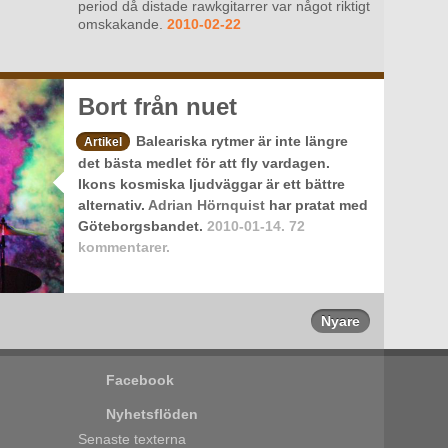
period då distade rawkgitarrer var något riktigt
omskakande.
2010-02-22
Bort från nuet
Baleariska rytmer är inte längre
Artikel
det bästa medlet för att fly vardagen.
Ikons kosmiska ljudväggar är ett bättre
alternativ.
Adrian Hörnquist
har pratat med
Göteborgsbandet.
2010-01-14.
72
kommentarer.
Nyare
Facebook
Nyhetsflöden
Senaste texterna