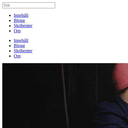
Innehåll
Blogg
Skribenter
Om
Innehåll
Blogg
Skribenter
Om