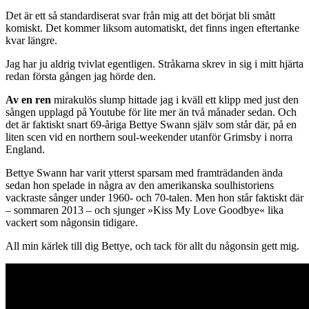
Det är ett så standardiserat svar från mig att det börjat bli smått
komiskt. Det kommer liksom automatiskt, det finns ingen eftertanke
kvar längre.
Jag har ju aldrig tvivlat egentligen. Stråkarna skrev in sig i mitt hjärta
redan första gången jag hörde den.
Av en ren
mirakulös slump hittade jag i kväll ett klipp med just den
sången upplagd på Youtube för lite mer än två månader sedan. Och
det är faktiskt snart 69-åriga Bettye Swann själv som står där, på en
liten scen vid en northern soul-weekender utanför Grimsby i norra
England.
Bettye Swann har varit ytterst sparsam med framträdanden ända
sedan hon spelade in några av den amerikanska soulhistoriens
vackraste sånger under 1960- och 70-talen. Men hon står faktiskt där
– sommaren 2013 – och sjunger »Kiss My Love Goodbye« lika
vackert som någonsin tidigare.
All min kärlek till dig Bettye, och tack för allt du någonsin gett mig.