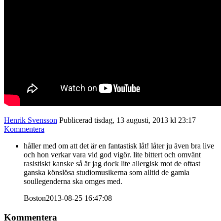
Henrik Svensson
Publicerad tisdag, 13 augusti, 2013 kl 23:17
Kommentera
håller med om att det är en fantastisk låt! låter ju även bra live
och hon verkar vara vid god vigör. lite bittert och omvänt
rasistiskt kanske så är jag dock lite allergisk mot de oftast
ganska könslösa studiomusikerna som alltid de gamla
soullegenderna ska omges med.
Boston
2013-08-25 16:47:08
Kommentera