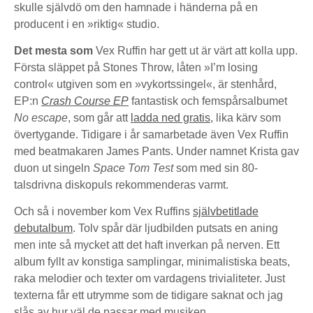
skulle självdö om den hamnade i händerna på en
producent i en »riktig« studio.
Det mesta som
Vex Ruffin har gett ut är värt att kolla upp.
Första släppet på Stones Throw, låten »I’m losing
control« utgiven som en »vykortssingel«, är stenhård,
EP:n
Crash Course EP
fantastisk och femspårsalbumet
No escape
, som går att
ladda ned gratis
, lika kärv som
övertygande. Tidigare i år samarbetade även Vex Ruffin
med beatmakaren James Pants. Under namnet Krista gav
duon ut singeln
Space Tom Test
som med sin 80-
talsdrivna diskopuls rekommenderas varmt.
Och så i november kom Vex Ruffins
självbetitlade
debutalbum
. Tolv spår där ljudbilden putsats en aning
men inte så mycket att det haft inverkan på nerven. Ett
album fyllt av konstiga samplingar, minimalistiska beats,
raka melodier och texter om vardagens trivialiteter. Just
texterna får ett utrymme som de tidigare saknat och jag
slås av hur väl de passar med musiken.