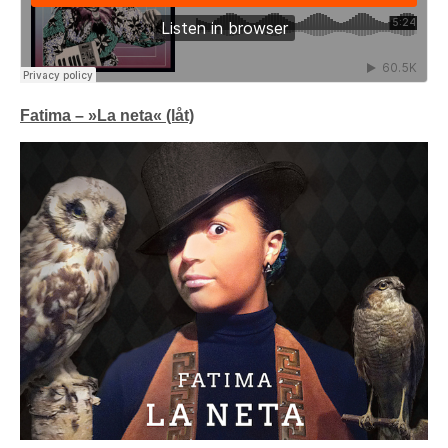
Fatima – »La neta« (låt)