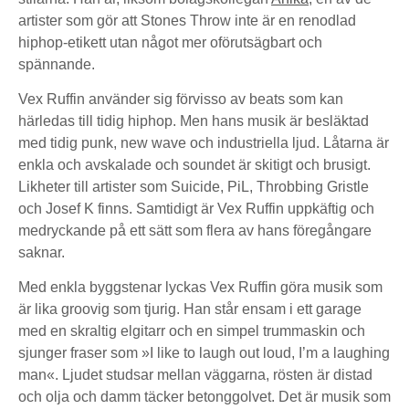
artister som gör att Stones Throw inte är en renodlad
hiphop-etikett utan något mer oförutsägbart och
spännande.
Vex Ruffin använder sig förvisso av beats som kan
härledas till tidig hiphop. Men hans musik är besläktad
med tidig punk, new wave och industriella ljud. Låtarna är
enkla och avskalade och soundet är skitigt och brusigt.
Likheter till artister som Suicide, PiL, Throbbing Gristle
och Josef K finns. Samtidigt är Vex Ruffin uppkäftig och
medryckande på ett sätt som flera av hans föregångare
saknar.
Med enkla byggstenar lyckas Vex Ruffin göra musik som
är lika groovig som tjurig. Han står ensam i ett garage
med en skraltig elgitarr och en simpel trummaskin och
sjunger fraser som »I like to laugh out loud, I’m a laughing
man«. Ljudet studsar mellan väggarna, rösten är distad
och olja och damm täcker betonggolvet. Det är musik som