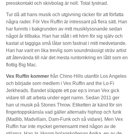
presskontakt och skivbolag är noll. Total tystnad.
Tur då att hans musik och utgivning räcker för att författa
några rader. För Vex Ruffin är intressant på flera sätt. Han
har funnits i bakgrunden av mitt musiklyssnande sedan
något år tillbaka. Han har stått i ett hörn för sig själv och
kastat ut taggiga små låtar som fastnat i mitt medvetande.
Han har varit en lika trevlig som soundmässigt sträv artist
att återvända till när det mesta runtomkring en låtit som en
flottig Big Mac.
Vex Ruffin kommer
från Chino Hills utanför Los Angeles
och började som medlem i Vex Ruffin and the Lo-Fi
Jerkheads. Bandet släppte ett par ep:s innan Vex gick
vidare till att arbeta under eget namn. Sedan 2011 ger
han ut musik på Stones Throw. Etiketten är känd för sin
fingertoppskänsla vad gäller alternativ hiphop och funk
(Madlib, Madvillain, Dam-Funk och så vidare). Men Vex
Ruffin har inte mycket gemensamt med någon av de
stilarna. Han är, liksom bolagskollegan
Anika
, en av de