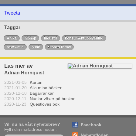
Tweeta
Taggar
Anika
hiphop
industri
konsumentupplysning
new wave
punk
Stones throw
Läs mer av
Adrian Hörnquist
2021-03-05
Kartan
2021-01-20
Alla mina böcker
2020-12-18
Bägarrankan
2020-12-11
Nudlar växer på buskar
2020-11-23
Questloves bok
Vill du ha vårt nyhetsbrev?
Facebook
Fyll i din mailadress nedan.
Nyhetsflöden