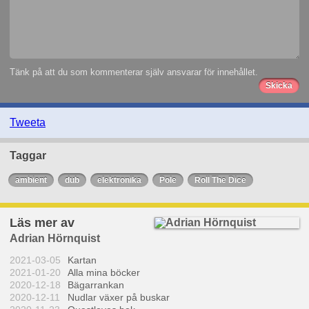
Tänk på att du som kommenterar själv ansvarar för innehållet.
Tweeta
Taggar
ambient
dub
elektronika
Pole
Roll The Dice
Läs mer av
Adrian Hörnquist
2021-03-05
Kartan
2021-01-20
Alla mina böcker
2020-12-18
Bägarrankan
2020-12-11
Nudlar växer på buskar