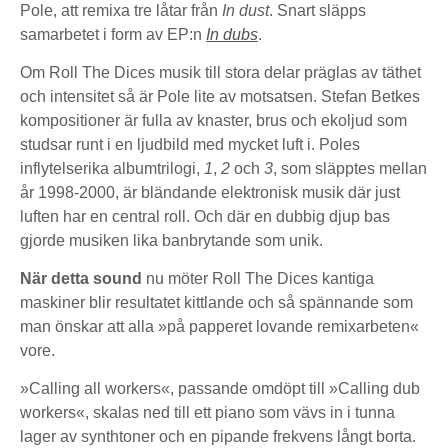
Pole, att remixa tre låtar från
In dust
. Snart släpps
samarbetet i form av EP:n
In dubs
.
Om Roll The Dices musik till stora delar präglas av täthet
och intensitet så är Pole lite av motsatsen. Stefan Betkes
kompositioner är fulla av knaster, brus och ekoljud som
studsar runt i en ljudbild med mycket luft i. Poles
inflytelserika albumtrilogi,
1
,
2
och
3
, som släpptes mellan
år 1998-2000, är bländande elektronisk musik där just
luften har en central roll. Och där en dubbig djup bas
gjorde musiken lika banbrytande som unik.
När detta sound
nu möter Roll The Dices kantiga
maskiner blir resultatet kittlande och så spännande som
man önskar att alla »på papperet lovande remixarbeten«
vore.
»Calling all workers«, passande omdöpt till »Calling dub
workers«, skalas ned till ett piano som vävs in i tunna
lager av synthtoner och en pipande frekvens långt borta.