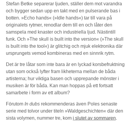
Stefan Betke separerar ljuden, ställer dem mot varandra
och bygger sedan upp en takt med en pulserande bas i
botten. »Echo hands« (»Idle hands«) tar till vara på
originalets rytmer, renodlar dem till en och låter den
samspela med knaster och industriella ljud. Nästintill
funk. Och »The skull is built into the version« (»The skull
is built into the tool«) är glitchig och mjuk elektronika där
ursprungets vemod kombineras med en sinnrik rytm.
Det är tre låtar som inte bara är en lyckad korsbefruktning
utan som också lyfter fram likheterna mellan de båda
artisterna; hur viktiga basen och upprepande mönster i
musiken är för båda. Kan man hoppas på ett fortsatt
samarbete i form av ett album?
Förutom
In dubs
rekommenderas även Poles senaste
serie med tolvor under titeln »Waldgeschichten« där den
sista volymen, nummer tre, kom
i slutet av sommaren
.